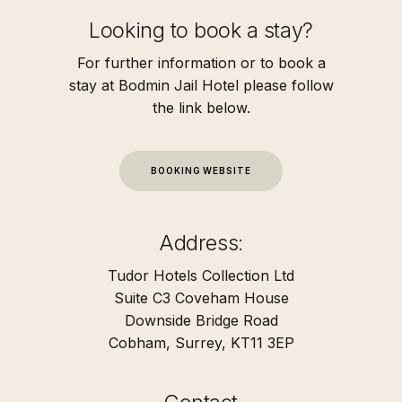
Looking to book a stay?
For further information or to book a
stay at Bodmin Jail Hotel please follow
the link below.
B
O
O
K
I
N
G
W
E
B
S
I
T
E
Address:
Tudor Hotels Collection Ltd
Suite C3 Coveham House
Downside Bridge Road
Cobham, Surrey, KT11 3EP