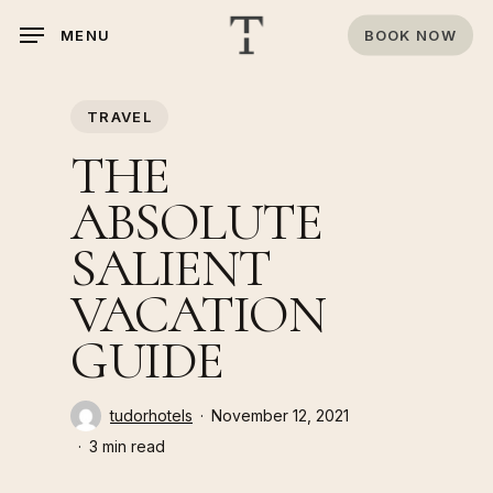
Skip
BOOK NOW
MENU
to
main
content
TRAVEL
THE
ABSOLUTE
SALIENT
VACATION
GUIDE
tudorhotels
November 12, 2021
3 min read